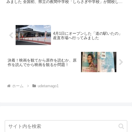
みました 全国初、県立の夜間中学校「しらさぎ中学校」が開校しま
す（同4月に高知県にも夜間中学校が開校します） 様々...
4月1日にオープンした「道の駅いたの」
産直市場へ行ってみました
決着！映画を観てから原作を読むか、原
作を読んでから映画を観るか問題！
ホーム
udetamago1