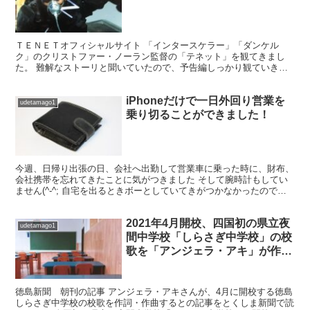
ＴＥＮＥＴオフィシャルサイト 「インタースケラー」「ダンケル
ク」のクリストファー・ノーラン監督の「テネット」を観てきまし
た。 難解なストーリと聞いていたので、予告編しっかり観ていきま
した。 しかし・・・わからん！！見た後でも・・・わからん⁉...
iPhoneだけで一日外回り営業を
udetamago1
乗り切ることができました！
今週、日帰り出張の日、会社へ出勤して営業車に乗った時に、財布、
会社携帯を忘れてきたことに気がつきました そして腕時計もしてい
ません(^-^; 自宅を出るときボーとしていてきがつかなかったのです
が、個人のスマホだけは持って出ていました いつも...
2021年4月開校、四国初の県立夜
udetamago1
間中学校「しらさぎ中学校」の校
歌を「アンジェラ・アキ」が作
詞・作曲！
徳島新聞 朝刊の記事 アンジェラ・アキさんが、4月に開校する徳島
しらさぎ中学校の校歌を作詞・作曲するとの記事をとくしま新聞で読