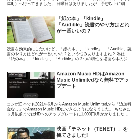
津町）へ行ってきました。 日曜日はありましたが、予想以上に朝か
らチケット購入の行列ができていました。 並ぶこと30分...
「紙の本」「kindle」
udetamago1
「Audible」読書のやり方はどれ
が一番いいの？
読書を効果的にしたいけど、「紙の本」、「kindle」、「Audible」読
書のやり方はどれが一番いいの？という悩みありますよね？ 私は
「紙の本」、「kindle」、「Audible」の３つの特性を場面や本のジャ
ンルで使い分けるのが楽に効果...
Amazon Music HDはAmazon
udetamago1
Music Unlimitedなら無料でアッ
プデート
コンポ日本でも2021年6月からAmazon Music Unlimitedから「追加料
金なし」でAmazon Music HDにできるようになりました。 ちなみに
６月以前まではHDへのアップグレードに1,000円/月かかりました
が、今年の...
映画「テネット（TENET）」を
udetamago1
観てきました!